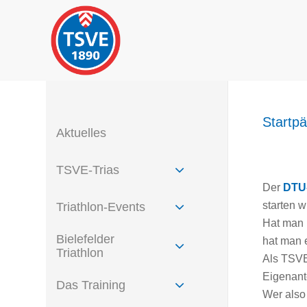
Startp
Aktuelles
TSVE-Trias
Der
DTU-
starten 
Triathlon-Events
Hat man 
Bielefelder
hat man 
Triathlon
Als TSVE-
Eigenant
Das Training
Wer also 