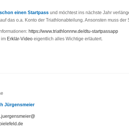
schon einen Startpass
und möchtest ins nächste Jahr verlänge
auf das o.a. Konto der Triathlonabteilung. Ansonsten muss der
Informationen:
https://www.triathlonnrw.de/dtu-startpassapp
d im
Erklär-Video
eigentlich alles Wichtige erläutert.
se
ph Jürgensmeier
h.juergensmeier@
-bielefeld.de