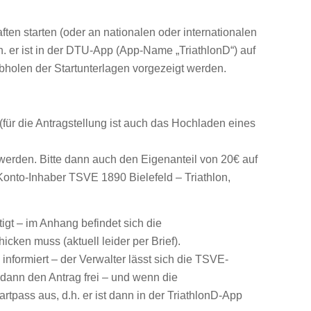
ten starten (oder an nationalen oder internationalen
h. er ist in der DTU-App (App-Name „TriathlonD“) auf
bholen der Startunterlagen vorgezeigt werden.
(für die Antragstellung ist auch das Hochladen eines
 werden. Bitte dann auch den Eigenanteil von 20€ auf
onto-Inhaber TSVE 1890 Bielefeld – Triathlon,
gt – im Anhang befindet sich die
ken muss (aktuell leider per Brief).
ormiert – der Verwalter lässt sich die TSVE-
dann den Antrag frei – und wenn die
tpass aus, d.h. er ist dann in der TriathlonD-App