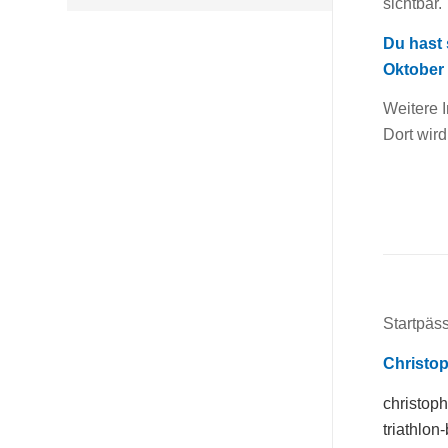
sichtbar.
Du hast 
Oktober
Weitere 
Dort wir
Startpäs
Christo
christop
triathlon