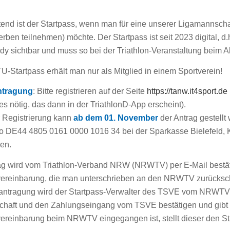
tend ist der Startpass, wenn man für eine unserer Ligamannschaf
ben teilnehmen) möchte. Der Startpass ist seit 2023 digital, d.
y sichtbar und muss so bei der Triathlon-Veranstaltung beim A
U-Startpass erhält man nur als Mitglied in einem Sportverein!
tragung
: Bitte registrieren auf der Seite
https://tanw.it4sport.de
des nötig, das dann in der TriathlonD-App erscheint).
 Registrierung kann
ab dem 01. November
der Antrag gestellt
o DE44 4805 0161 0000 1016 34 bei der Sparkasse Bielefeld, K
en.
ag wird vom Triathlon-Verband NRW (NRWTV) per E-Mail bestäti
ereinbarung, die man unterschrieben an den NRWTV zurückschic
ntragung wird der Startpass-Verwalter des TSVE vom NRWTV inf
schaft und den Zahlungseingang vom TSVE bestätigen und gibt 
ereinbarung beim NRWTV eingegangen ist, stellt dieser den Star