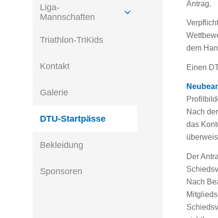
Antrag.
Liga-
Mannschaften
Verpflich
Wettbewer
Triathlon-TriKids
dem Hand
Kontakt
Einen DT
Neubean
Galerie
Profilbil
Nach der
DTU-Startpässe
das Kont
überweis
Bekleidung
Der Antr
Schiedsv
Sponsoren
Nach Bea
Mitglied
Schiedsv