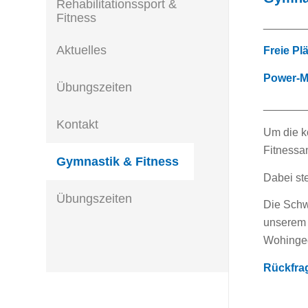
Rehabilitationssport &
Fitness
_______
Aktuelles
Freie Pl
Power-Mi
Übungszeiten
_______
Kontakt
Um die kö
Fitnessa
Gymnastik & Fitness
Dabei ste
Übungszeiten
Die Schw
unserem 
Wohingeg
Rückfra