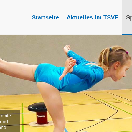
Startseite
Aktuelles im TSVE
S
timmte
 und
hne