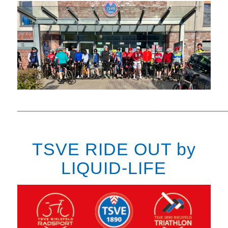
______________________________________________
TSVE RIDE OUT by
LIQUID-LIFE