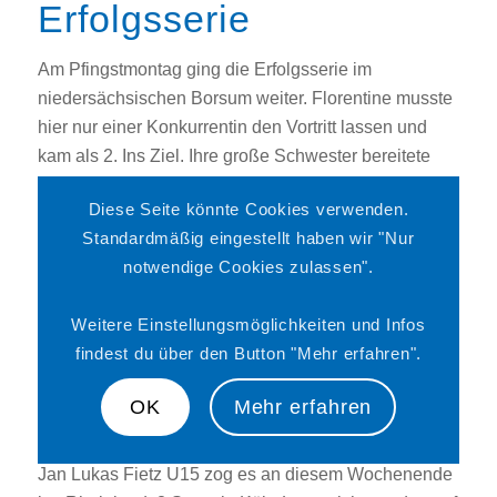
Erfolgsserie
Am Pfingstmontag ging die Erfolgsserie im
niedersächsischen Borsum weiter. Florentine musste
hier nur einer Konkurrentin den Vortritt lassen und
kam als 2. Ins Ziel. Ihre große Schwester bereitete
ihren Erfolg 4 Runden vor Ende des Rennens durch
Diese Seite könnte Cookies verwenden.
einen starken Antritt vor, löste sich von der
Standardmäßig eingestellt haben wir "Nur
männlichen Konkurrenz und vergrößerte den
notwendige Cookies zulassen".
Vorsprung zum Ziel immer mehr. Der 3 Saisonsieg
war perfekt.
Weitere Einstellungsmöglichkeiten und Infos
Bei derselben Veranstaltung verpasste Bjarne Eric
findest du über den Button "Mehr erfahren".
Klaus (U15) in seinem Rennen den Anschluss an die
5köpfige Spitzengruppe und wurde als erster vom
OK
Mehr erfahren
Hauptfeld 6.
Jan Lukas Fietz U15 zog es an diesem Wochenende