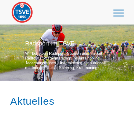
Radsport im TSVE
Wir betreiben Radsport: Straßenradrennsport,
Radtouristik, Radmarathon, Mountainbiking,
Jedermannrennen. Und trainieren auch drinnen:
mit Indoor Cycling, Spinning, Krafttraining.
Aktuelles