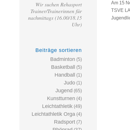
Am 15 No
Wir suchen Rehasport
Trainer/Trainerinnen für
TSVE LAN
nachmittags (16.00/18.15
Jugendl
Uhr)
Beiträge sortieren
Badminton
(5)
Basketball
(5)
Handball
(1)
Judo
(1)
Jugend
(65)
Kunstturnen
(4)
Leichtathletik
(49)
Leichtathletik Orga
(4)
Radsport
(7)
Rhönrad
(37)