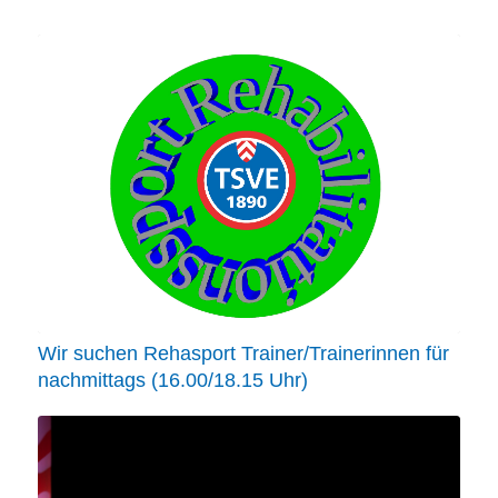
Wir suchen Rehasport Trainer/Trainerinnen für
nachmittags (16.00/18.15 Uhr)