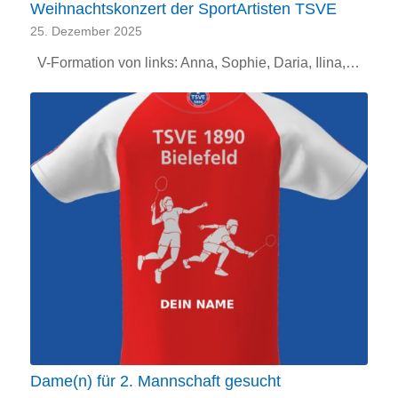
Weihnachtskonzert der SportArtisten TSVE
25. Dezember 2025
V-Formation von links: Anna, Sophie, Daria, Ilina,…
Dame(n) für 2. Mannschaft gesucht