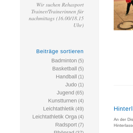
Wir suchen Rehasport
Trainer/Trainerinnen für
nachmittags (16.00/18.15
Uhr)
Beiträge sortieren
Badminton
(5)
Basketball
(5)
Handball
(1)
Judo
(1)
Jugend
(65)
Kunstturnen
(4)
Hinter
Leichtathletik
(49)
Leichtathletik Orga
(4)
An der Dis
Radsport
(7)
Hinterlas
Rhönrad
(37)