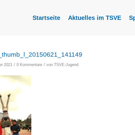
Startseite
Aktuelles im TSVE
S
_thumb_l_20150621_141149
/
/
er 2021
0 Kommentare
von
TSVE-Jugend