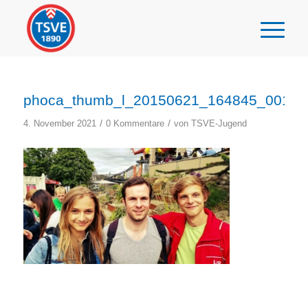
phoca_thumb_l_20150621_164845_001_
/
/
4. November 2021
0 Kommentare
von
TSVE-Jugend